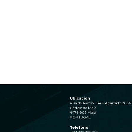
Ubicácion
Rua de Avioso, 184 – Apartado 2036
Castêlo da Maia
4476-909 Maia
PORTUGAL
Telefóno