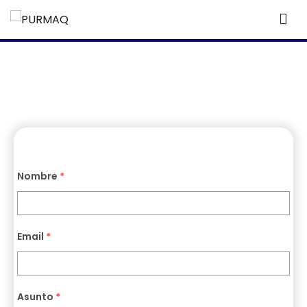
PURMAQ
Sistemas de Poliuretanos
CONTACTOS
Nombre
*
Email
*
Asunto
*